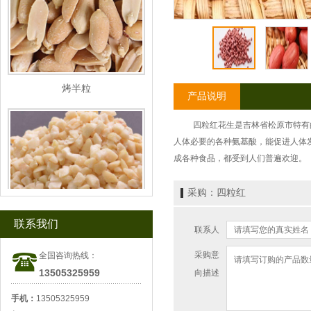
烤半粒
产品说明
四粒红花生是
吉林
省
松
原
市特有
人体必要的各种氨基酸，能促进人体
成各种食品，都受到人们普遍欢迎。
采购：四粒红
联系我们
联系人
烤切碎
采购意
全国咨询热线：
13505325959
向描述
手机：
13505325959